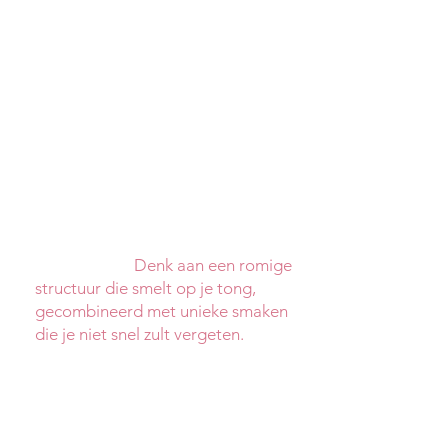
direct doet denken aan vers
ambachtelijk roomijs.
Wat maakt Soft Serve Ice zo
bijzonder?
Soft Serve Ice is romiger, voller en
wordt gemaakt met hoogwaardige
ingrediënten die écht tot hun recht
komen. Dankzij een nieuwe
methode blijft het ijs niet alleen
perfect zacht, maar ook extra vers
en smaakvol.
Denk aan een romige
structuur die smelt op je tong,
gecombineerd met unieke smaken
die je niet snel zult vergeten.
Van
pure vanille uit Madagaskar tot
frisse mango-passievrucht – dit is
ijs op een hoger niveau.