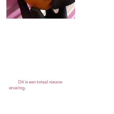
Ontdek de nieuwe generatie ijs:
Soft Serve Ice – méér dan gewoon
softijs!
Maak kennis met de revolutie in de
wereld van ijs: Soft Serve Ice. Veel
mensen denken bij het woord “soft
serve” automatisch aan
traditioneel softijs – maar vergis je
niet.
Dit is een totaal nieuwe
ervaring.
Geen ouderwetse,
luchtige spiraaltjes uit de bekende
machine, maar een luxueus,
fluweelzacht ijs met een rijke
textuur en verfijnde smaak die je