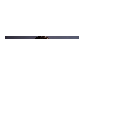
evenementen – het is een voorrecht
om mijn kennis te delen en mensen
te inspireren ten aanzien van
patisserie.