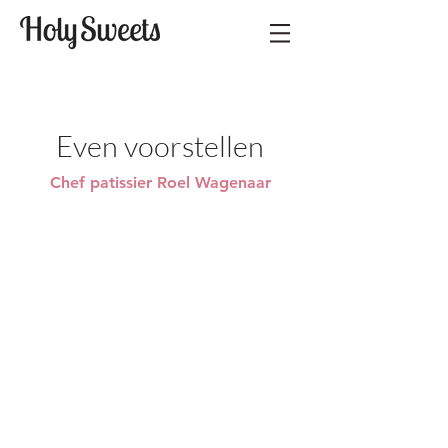
Even voorstellen
Chef patissier Roel Wagenaar
Mijn naam is Roel Wagenaar –
trotse vader van twee zonen en een
dochter, en gepassioneerd patissier.
Na jarenlang als kok te hebben
gewerkt in toprestaurants in
Nijmegen, groeide mijn interesse in
patisserie uit tot een ware passie.
De innovatieve technieken en het